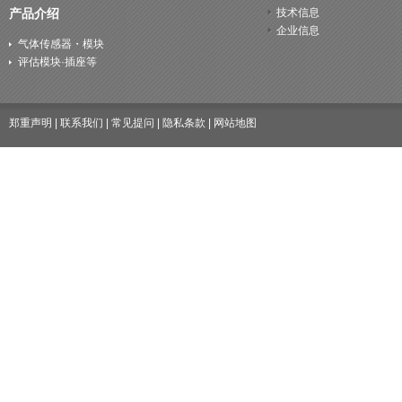
产品介绍
技术信息
本公司制定了个人信息保护
企业信息
气体传感器・模块
评估模块·插座等
人员和员工等了解个人信息
并且持续改善这些规定。
郑重声明
|
联系我们
|
常见提问
|
隐私条款
|
网站地图
2. 适当获取、使用与提
对于个人信息的获取、使用
适当处理。此外，本公司也
并为此采取防范措施。
3. 对个人信息的安全保障