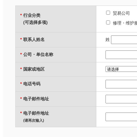
贸易公司
行业分类
*
(可选择多项)
修理・维护
联系人姓名
姓
*
公司・单位名称
*
国家或地区
*
电话号码
*
电子邮件地址
*
电子邮件地址
*
(请再次输入)