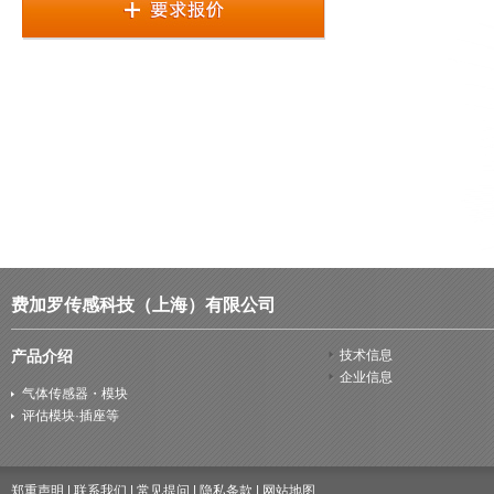
费加罗传感科技（上海）有限公司
产品介绍
技术信息
企业信息
气体传感器・模块
评估模块·插座等
郑重声明
|
联系我们
|
常见提问
|
隐私条款
|
网站地图