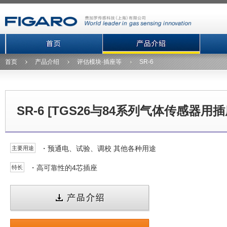
首页
产品介绍
评估模块·插座等
SR-6
SR-6 [TGS26与84系列气体传感器用插
・预通电、试验、调校 其他各种用途
主要用途
・高可靠性的4芯插座
特长