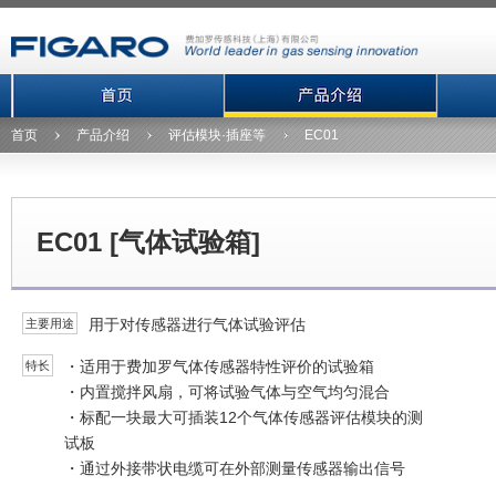
首页
产品介绍
评估模块·插座等
EC01
EC01 [气体试验箱]
用于对传感器进行气体试验评估
主要用途
・适用于费加罗气体传感器特性评价的试验箱
特长
・内置搅拌风扇，可将试验气体与空气均匀混合
・标配一块最大可插装12个气体传感器评估模块的测
试板
・通过外接带状电缆可在外部测量传感器输出信号